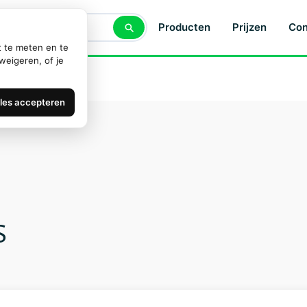
Producten
Prijzen
Con
t te meten en te
weigeren, of je
lles accepteren
S