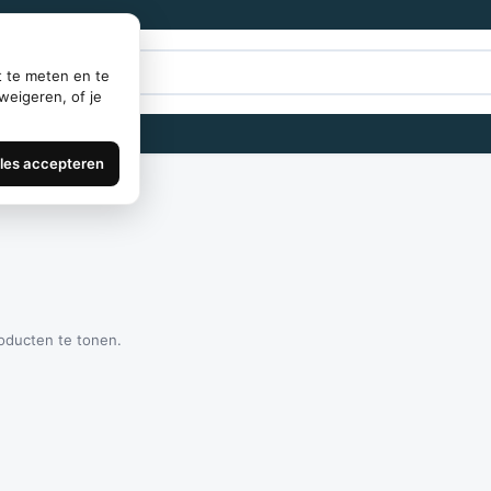
t te meten en te
weigeren, of je
lles accepteren
roducten te tonen.