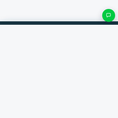
Filteren & subcategorieën
Vergelijk producten van 300+ webshops. Altijd de beste deal.
Zoek categorie
Vergelijker
Merken
Alleen categorieën met items
Help
Contact
Over ons
Resultaten bekijken ()
Algemene voorwaarden