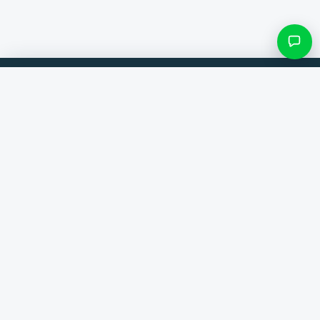
Filteren & subcategorieën
Vergelijk producten van 300+ webshops. Altijd de beste deal.
Zoek categorie
Vergelijker
Merken
Alleen categorieën met items
Help
Contact
Over ons
Resultaten bekijken ()
Algemene voorwaarden