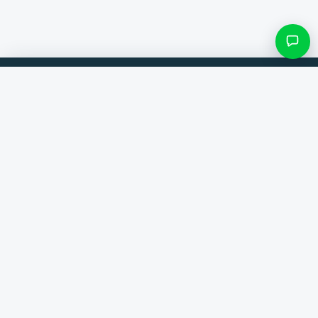
Filteren & subcategorieën
Vergelijk producten van 300+ webshops. Altijd de beste deal.
Zoek categorie
Vergelijker
Merken
Alleen categorieën met items
Help
Contact
Over ons
Resultaten bekijken ()
Algemene voorwaarden