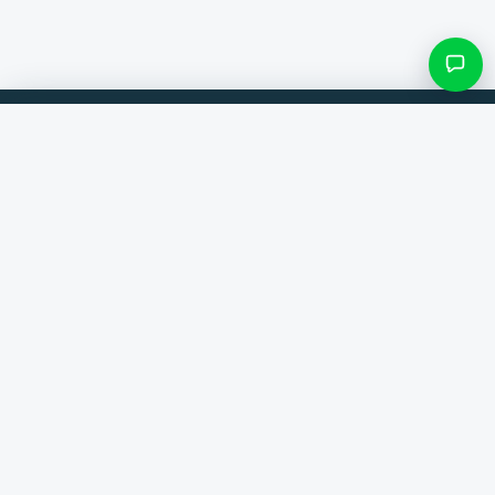
Filteren & subcategorieën
Vergelijk producten van 300+ webshops. Altijd de beste deal.
Zoek categorie
Vergelijker
Merken
Alleen categorieën met items
Help
Contact
Over ons
Resultaten bekijken ()
Algemene voorwaarden