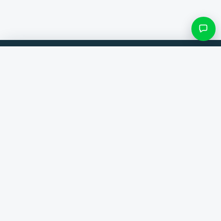
Filteren & subcategorieën
Vergelijk producten van 300+ webshops. Altijd de beste deal.
Zoek categorie
Vergelijker
Merken
Alleen categorieën met items
Help
Contact
Over ons
Resultaten bekijken ()
Algemene voorwaarden