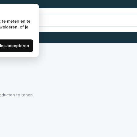
t te meten en te
weigeren, of je
lles accepteren
roducten te tonen.