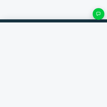
Filteren & subcategorieën
Vergelijk producten van 300+ webshops. Altijd de beste deal.
Zoek categorie
Vergelijker
Merken
Alleen categorieën met items
Help
Contact
Over ons
Resultaten bekijken ()
Algemene voorwaarden