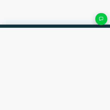
Filtres et sous-catégories
Comparez les produits de 300+ boutiques en ligne. Toujours la
meilleure offre.
Rechercher une catégorie
Comparateur
Seulement les catégories avec des produits
Marques
Aide
Contact
Voir les résultats ()
À propos