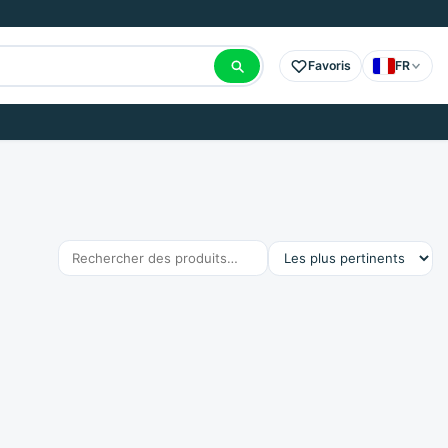
Favoris
FR