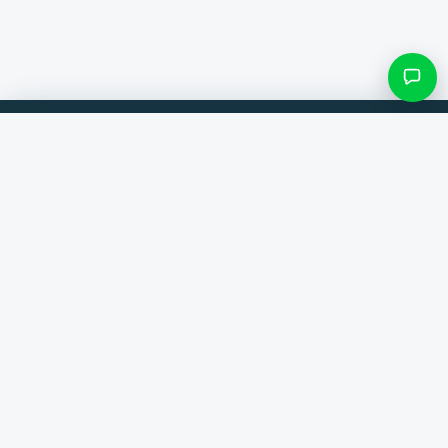
Filtres et sous-catégories
Comparez les produits de 300+ boutiques en ligne. Toujours la
meilleure offre.
Rechercher une catégorie
Comparateur
Seulement les catégories avec des produits
Marques
Aide
Contact
Voir les résultats ()
À propos