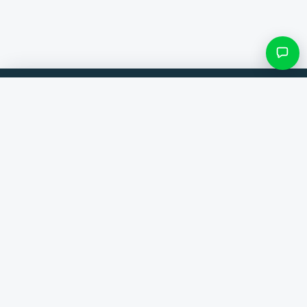
Filtres et sous-catégories
Comparez les produits de 300+ boutiques en ligne. Toujours la
meilleure offre.
Rechercher une catégorie
Comparateur
Seulement les catégories avec des produits
Marques
Aide
Contact
Voir les résultats ()
À propos