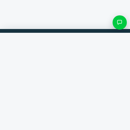
Filtres et sous-catégories
Comparez les produits de 300+ boutiques en ligne. Toujours la
meilleure offre.
Rechercher une catégorie
Comparateur
Seulement les catégories avec des produits
Marques
Aide
Contact
Voir les résultats ()
À propos