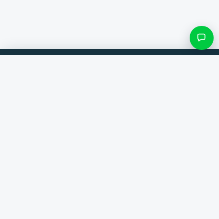
Filtres et sous-catégories
Comparez les produits de 300+ boutiques en ligne. Toujours la
meilleure offre.
Rechercher une catégorie
Comparateur
Seulement les catégories avec des produits
Marques
Aide
Contact
Voir les résultats ()
À propos