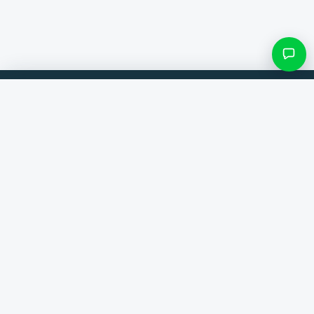
Filtres et sous-catégories
Comparez les produits de 300+ boutiques en ligne. Toujours la
meilleure offre.
Rechercher une catégorie
Comparateur
Seulement les catégories avec des produits
Marques
Aide
Contact
Voir les résultats ()
À propos