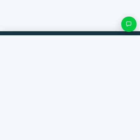
Filtres et sous-catégories
Comparez les produits de 300+ boutiques en ligne. Toujours la
meilleure offre.
Rechercher une catégorie
Comparateur
Seulement les catégories avec des produits
Marques
Aide
Contact
Voir les résultats ()
À propos