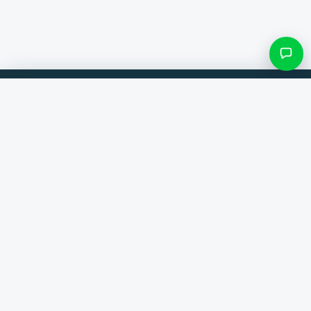
Filtres et sous-catégories
Comparez les produits de 300+ boutiques en ligne. Toujours la
meilleure offre.
Rechercher une catégorie
Comparateur
Seulement les catégories avec des produits
Marques
Aide
Contact
Voir les résultats ()
À propos