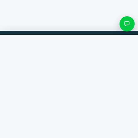
Filtres et sous-catégories
Comparez les produits de 300+ boutiques en ligne. Toujours la
meilleure offre.
Rechercher une catégorie
Comparateur
Seulement les catégories avec des produits
Marques
Aide
Contact
Voir les résultats ()
À propos