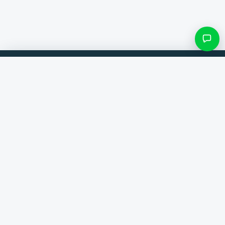
Filtres et sous-catégories
Comparez les produits de 300+ boutiques en ligne. Toujours la
meilleure offre.
Rechercher une catégorie
Comparateur
Seulement les catégories avec des produits
Marques
Aide
Contact
Voir les résultats ()
À propos