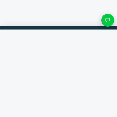
Filtres et sous-catégories
Comparez les produits de 300+ boutiques en ligne. Toujours la
meilleure offre.
Rechercher une catégorie
Comparateur
Seulement les catégories avec des produits
Marques
Aide
Contact
Voir les résultats ()
À propos