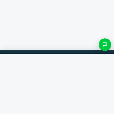
Filter & Unterkategorien
Vergleiche Produkte von 300+ Webshops. Immer der beste Deal.
Kategorie suchen
Vergleicher
Marken
Nur Kategorien mit Einträgen
Hilfe