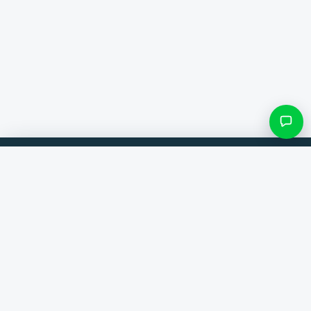
Filter & Unterkategorien
Vergleiche Produkte von 300+ Webshops. Immer der beste Deal.
Kategorie suchen
Vergleicher
Marken
Nur Kategorien mit Einträgen
Hilfe