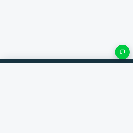
Filter & Unterkategorien
Vergleiche Produkte von 300+ Webshops. Immer der beste Deal.
Kategorie suchen
Vergleicher
Marken
Nur Kategorien mit Einträgen
Hilfe