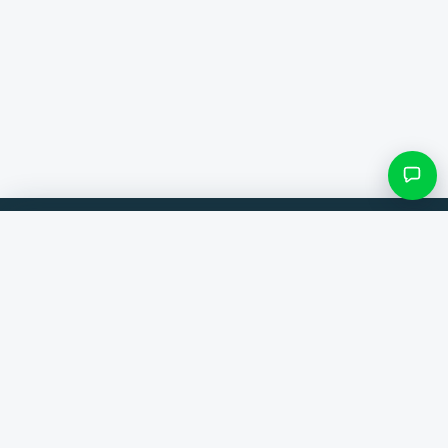
Filter & Unterkategorien
Vergleiche Produkte von 300+ Webshops. Immer der beste Deal.
Kategorie suchen
Vergleicher
Marken
Nur Kategorien mit Einträgen
Hilfe