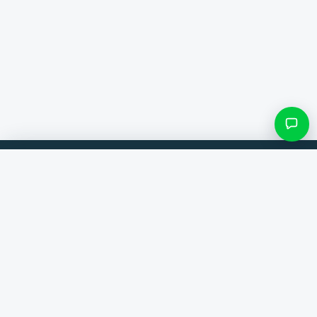
Filter & Unterkategorien
Vergleiche Produkte von 300+ Webshops. Immer der beste Deal.
Kategorie suchen
Vergleicher
Marken
Nur Kategorien mit Einträgen
Hilfe