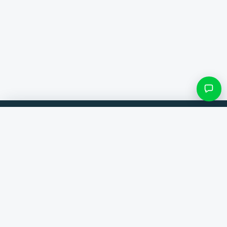
Filter & Unterkategorien
Vergleiche Produkte von 300+ Webshops. Immer der beste Deal.
Kategorie suchen
Vergleicher
Marken
Nur Kategorien mit Einträgen
Hilfe