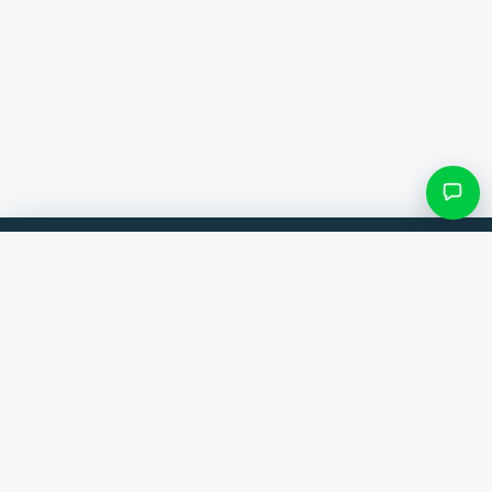
Filter & Unterkategorien
Vergleiche Produkte von 300+ Webshops. Immer der beste Deal.
Kategorie suchen
Vergleicher
Marken
Nur Kategorien mit Einträgen
Hilfe