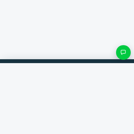
Filter & Unterkategorien
Vergleiche Produkte von 300+ Webshops. Immer der beste Deal.
Kategorie suchen
Vergleicher
Marken
Nur Kategorien mit Einträgen
Hilfe