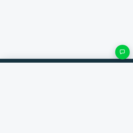
Filter & Unterkategorien
Vergleiche Produkte von 300+ Webshops. Immer der beste Deal.
Kategorie suchen
Vergleicher
Marken
Nur Kategorien mit Einträgen
Hilfe