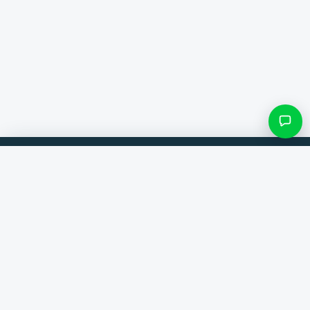
Filter & Unterkategorien
Vergleiche Produkte von 300+ Webshops. Immer der beste Deal.
Kategorie suchen
Vergleicher
Marken
Nur Kategorien mit Einträgen
Hilfe