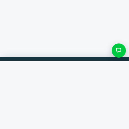
Filter & Unterkategorien
Vergleiche Produkte von 300+ Webshops. Immer der beste Deal.
Kategorie suchen
Vergleicher
Marken
Nur Kategorien mit Einträgen
Hilfe